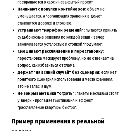
превращается в хаос и незакрытый проект.
Начинают с покупки контейнеров:
объём не
уменьшается, а "организация хранения в доме"
становится дороже и сложнее.
Устраивают "марафон решений":
пытаются принять
судьбоносные решения по каждой вещи - вечер
заканчивается усталостью и стопкой "подумаю".
Смешивают расхламление и перестановку:
перестановка маскирует проблему, но не отвечает на
вопрос, как избавиться от хлама.
Держат "на всякий случай" без сценария:
если нет
понятного сценария использования и места хранения,
это не запас, а шум.
Не закрывают цикл "отдать":
пакеты месяцами стоят
у двери - пропадает мотивация и эффект
"расхламление квартиры быстро".
Пример применения в реальной