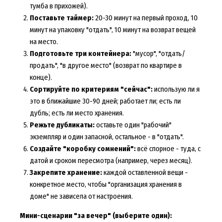
тумба в прихожей).
Поставьте таймер:
20-30 минут на первый проход, 10
минут на упаковку "отдать", 10 минут на возврат вещей
на место.
Подготовьте три контейнера:
"мусор", "отдать/
продать", "в другое место" (возврат по квартире в
конце).
Сортируйте по критериям "сейчас":
использую ли я
это в ближайшие 30-90 дней; работает ли; есть ли
дубль; есть ли место хранения.
Режьте дубликаты:
оставьте один "рабочий"
экземпляр и один запасной, остальное - в "отдать".
Создайте "коробку сомнений":
всё спорное - туда, с
датой и сроком пересмотра (например, через месяц).
Закрепите хранение:
каждой оставленной вещи -
конкретное место, чтобы "организация хранения в
доме" не зависела от настроения.
Мини-сценарии "за вечер" (выберите один):