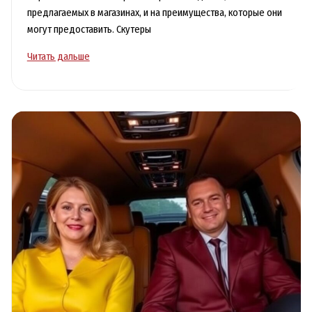
предлагаемых в магазинах, и на преимущества, которые они
могут предоставить. Скутеры
Скутеры
Читать дальше
Краснодар:
покупки
с
выгодой
и
комфортом