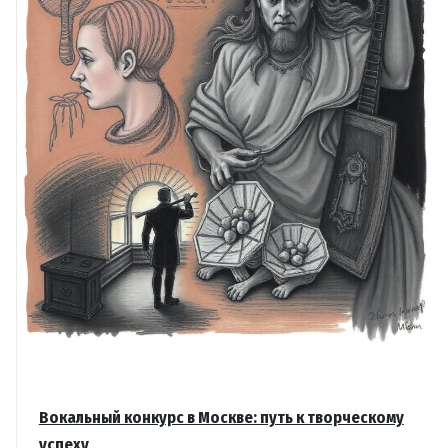
и
профи
Вокальный конкурс в Москве: путь к творческому
успеху