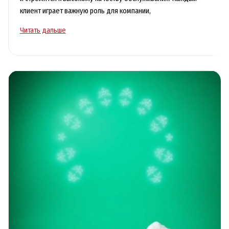
клиент играет важную роль для компании,
Аренда
Читать дальше
авто
премиум
класса
с
водителем:
превосходный
комфорт
и
стиль