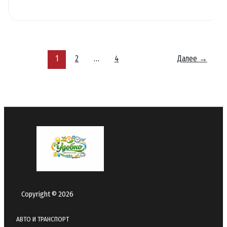
готовить
полезнее
без
сложных
рецептов:
1
2
…
4
Далее
→
простые
замены
в
рационе
Copyright © 2026
АВТО И ТРАНСПОРТ