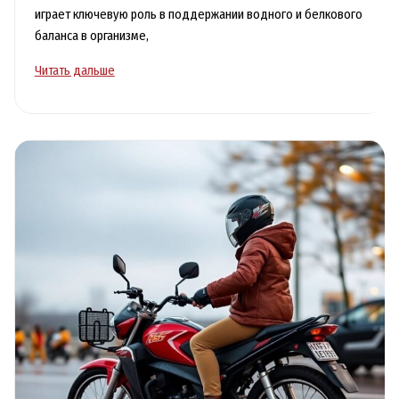
играет ключевую роль в поддержании водного и белкового
баланса в организме,
Лимфостаз
Читать дальше
нижних
конечностей
и
его
эффективное
лечение