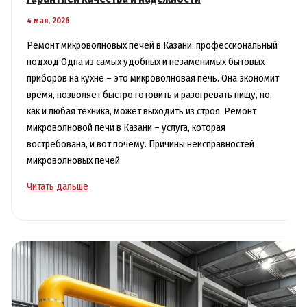
4 мая, 2026
Ремонт микроволновых печей в Казани: профессиональный
подход Одна из самых удобных и незаменимых бытовых
приборов на кухне – это микроволновая печь. Она экономит
время, позволяет быстро готовить и разогревать пищу, но,
как и любая техника, может выходить из строя. Ремонт
микроволновой печи в Казани – услуга, которая
востребована, и вот почему. Причины неисправностей
микроволновых печей
Ремонт
Читать дальше
микроволновой
печи
в
Казани
с
гарантией
качества