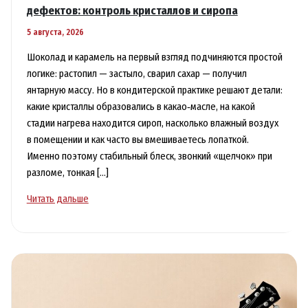
дефектов: контроль кристаллов и сиропа
5 августа, 2026
Шоколад и карамель на первый взгляд подчиняются простой
логике: растопил — застыло, сварил сахар — получил
янтарную массу. Но в кондитерской практике решают детали:
какие кристаллы образовались в какао‑масле, на какой
стадии нагрева находится сироп, насколько влажный воздух
в помещении и как часто вы вмешиваетесь лопаткой.
Именно поэтому стабильный блеск, звонкий «щелчок» при
разломе, тонкая […]
Темперирование
Читать дальше
шоколада
и
варка
карамели
без
дефектов: