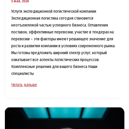
5 мая, 2026
Услуги экспедиционной логистической компании
Экспедиционная логистика сегодня становится
неотъемлемой частью успешного бизнеса. Оглавления
поставок, эффективные перевозки, участие в тендерах на
перевозки – эти факторы имеют решающее значение для
роста и развития компании в условиях современного рынка.
Мы готовы предложить широкий спектр услуг, который
охватывает все аспекты логистических процессов.
Комплексные решения для вашего бизнеса Наши
специалисты
Тендеры
Читать дальше
на
перевозки:
как
участвовать
и
выигрывать