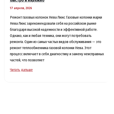
быстро и надежно
17 апреля, 2026
Ремонт газовых колонок Нева Люкс Газовые колонки марки
Нева Люкс зарекомендовали себя на российском рынке
благодаря высокой надежности и эффективной работе.
Однако, как и любая техника, они могут потребовать
ремонта. Один из самых частых видов обслуживания — это
ремонт теплообменника газовой колонки Нева. Этот
процесс включает в себя диагностику и замену неисправных
частей, что позволяет
Ремонт
Читать дальше
теплообменника
газовой
колонки
Нева
быстро
и
надежно