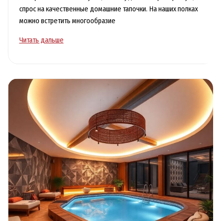
спрос на качественные домашние тапочки. На наших полках
можно встретить многообразие
Тапки
Читать дальше
домашние
оптом:
экономия
и
качество
для
вашего
бизнеса