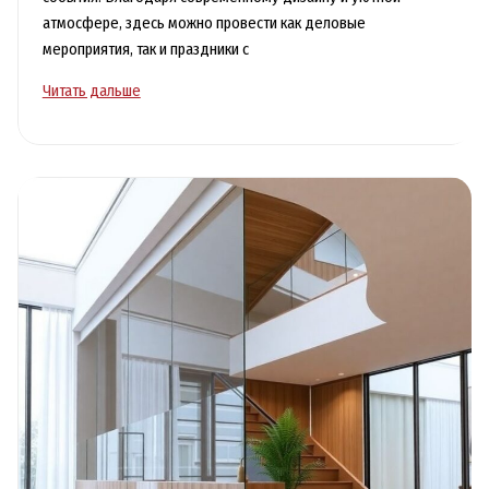
атмосфере, здесь можно провести как деловые
мероприятия, так и праздники с
Банкетный
Читать дальше
зал
с
бассейном
в
Москве
для
идеального
мероприятия