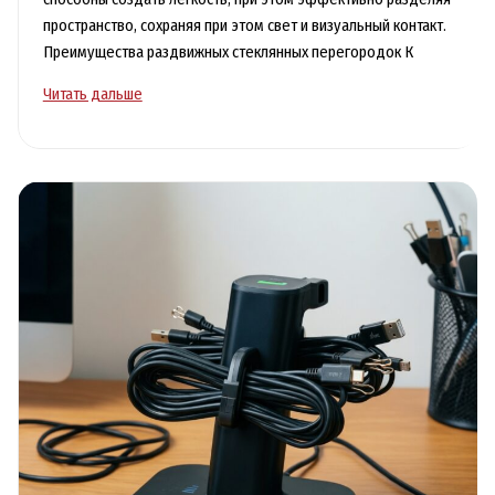
пространство, сохраняя при этом свет и визуальный контакт.
Преимущества раздвижных стеклянных перегородок К
Раздвижные
Читать дальше
стеклянные
перегородки:
цена
и
интерьерные
решения