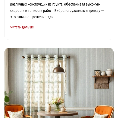
различных конструкций из грунта, обеспечивая высокую
скорость и точность работ. Вибропогружатель в аренду —
это отличное решение для
Вибропогружатель
Читать дальше
в
аренду
с
выгодными
условиями
для
стройки