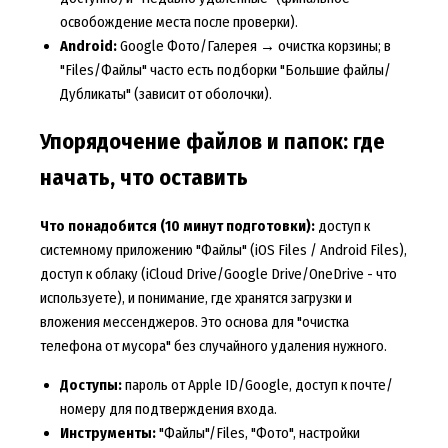
освобождение места после проверки).
Android:
Google Фото/Галерея → очистка корзины; в
"Files/Файлы" часто есть подборки "Большие файлы/
Дубликаты" (зависит от оболочки).
Упорядочение файлов и папок: где
начать, что оставить
Что понадобится (10 минут подготовки):
доступ к
системному приложению "Файлы" (iOS Files / Android Files),
доступ к облаку (iCloud Drive/Google Drive/OneDrive - что
используете), и понимание, где хранятся загрузки и
вложения мессенджеров. Это основа для "очистка
телефона от мусора" без случайного удаления нужного.
Доступы:
пароль от Apple ID/Google, доступ к почте/
номеру для подтверждения входа.
Инструменты:
"Файлы"/Files, "Фото", настройки