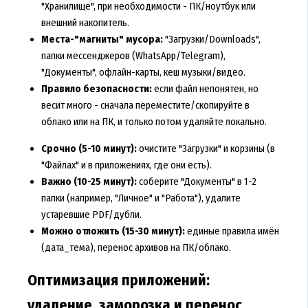
"Хранилище", при необходимости - ПК/ноутбук или
внешний накопитель.
Места-"магниты" мусора:
"Загрузки/Downloads",
папки мессенджеров (WhatsApp/Telegram),
"Документы", офлайн-карты, кеш музыки/видео.
Правило безопасности:
если файл непонятен, но
весит много - сначала переместите/скопируйте в
облако или на ПК, и только потом удаляйте локально.
Срочно (5-10 минут):
очистите "Загрузки" и корзины (в
"Файлах" и в приложениях, где они есть).
Важно (10-25 минут):
соберите "Документы" в 1-2
папки (например, "Личное" и "Работа"), удалите
устаревшие PDF/дубли.
Можно отложить (15-30 минут):
единые правила имён
(дата_тема), перенос архивов на ПК/облако.
Оптимизация приложений:
удаление, заморозка и перенос