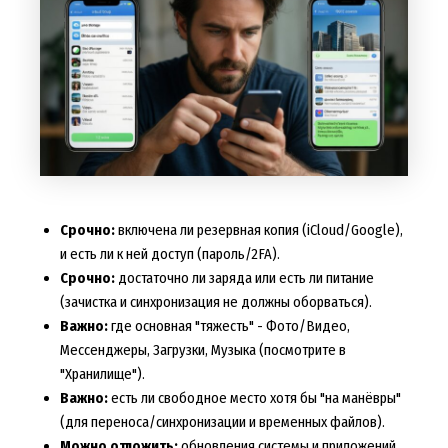
Срочно:
включена ли резервная копия (iCloud/Google),
и есть ли к ней доступ (пароль/2FA).
Срочно:
достаточно ли заряда или есть ли питание
(зачистка и синхронизация не должны оборваться).
Важно:
где основная "тяжесть" - Фото/Видео,
Мессенджеры, Загрузки, Музыка (посмотрите в
"Хранилище").
Важно:
есть ли свободное место хотя бы "на манёвры"
(для переноса/синхронизации и временных файлов).
Можно отложить:
обновления системы и приложений