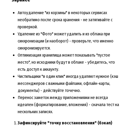
Автоудаление "из корзины" в некоторых сервисах
необратимо после срока хранения - не затягивайте с
проверкой.
Удаление из "Фото" может удалить и из облака при
синхронизации (и наоборот) - проверьте, что именно
синхронизируется.
Оптимизация хранилища может показывать "пустое
место", но исходники будут в облаке - убедитесь, что
есть доступ к аккаунту.
Чистильщики "в один клик" иногда удаляют нужное (кэш
мессенджеров с важными файлами, офлайн-карты,
документы) - действуйте точечно.
Перенос заметок между приложениями не всегда
идеален (форматирование, вложения) - сначала тест на
нескольких записях.
Зафиксируйте "точку восстановления" (бэкап)