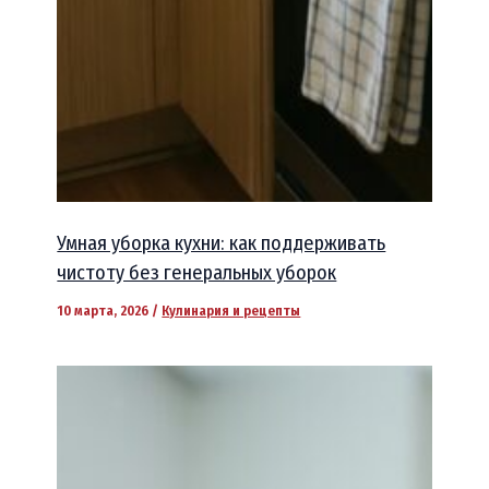
Умная уборка кухни: как поддерживать
чистоту без генеральных уборок
10 марта, 2026
/
Кулинария и рецепты