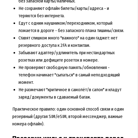
без запасной карты/наличных.
Не сохраняют офлайн билеты/карты/адреса - и
теряются без интернета.
Едут с одним наушником/переходником, который
ломается в дороге - без запасного плана тишины/связи.
Ставят слишком много "важного" на один гаджет: нет
резервного доступа к 2FA и контактам.
Забывают адаптер/удлинитель при нестандартных
розетках или дефиците розеток в номере.
Не проверяют свободную память/обновления -
телефон начинает "сыпаться" в самый неподходящий
момент.
Не размечают "критичное в самолёт/в салон" и кладут
заряд/документы в сдаваемый багаж.
Практическое правило: один основной способ связи и один
резервный (другая SIM/eSIM, второй мессенджер, важные
номера офлайн).