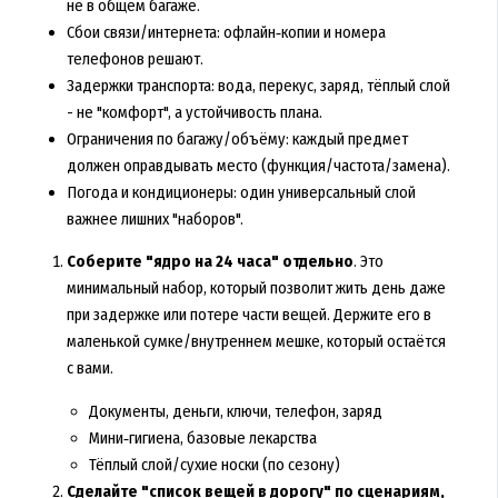
не в общем багаже.
Сбои связи/интернета: офлайн‑копии и номера
телефонов решают.
Задержки транспорта: вода, перекус, заряд, тёплый слой
- не "комфорт", а устойчивость плана.
Ограничения по багажу/объёму: каждый предмет
должен оправдывать место (функция/частота/замена).
Погода и кондиционеры: один универсальный слой
важнее лишних "наборов".
Соберите "ядро на 24 часа" отдельно
. Это
минимальный набор, который позволит жить день даже
при задержке или потере части вещей. Держите его в
маленькой сумке/внутреннем мешке, который остаётся
с вами.
Документы, деньги, ключи, телефон, заряд
Мини‑гигиена, базовые лекарства
Тёплый слой/сухие носки (по сезону)
Сделайте "список вещей в дорогу" по сценариям,