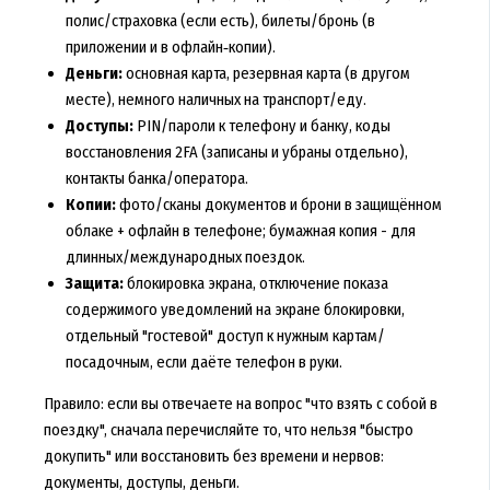
полис/страховка (если есть), билеты/бронь (в
приложении и в офлайн‑копии).
Деньги:
основная карта, резервная карта (в другом
месте), немного наличных на транспорт/еду.
Доступы:
PIN/пароли к телефону и банку, коды
восстановления 2FA (записаны и убраны отдельно),
контакты банка/оператора.
Копии:
фото/сканы документов и брони в защищённом
облаке + офлайн в телефоне; бумажная копия - для
длинных/международных поездок.
Защита:
блокировка экрана, отключение показа
содержимого уведомлений на экране блокировки,
отдельный "гостевой" доступ к нужным картам/
посадочным, если даёте телефон в руки.
Правило: если вы отвечаете на вопрос "что взять с собой в
поездку", сначала перечисляйте то, что нельзя "быстро
докупить" или восстановить без времени и нервов:
документы, доступы, деньги.