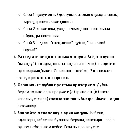
Слой 1: документы/доступы, базовая одежда, связь/
заряд, критичная медицина
Слой 2: косметика/уход, лёгкая дополнительная
обувь, развлечения
Слой 3: редкие "спец‑вещи", дубли, "на всякий
случай"
Разведите вещи по зонам доступа
. Всё, что нужно
"на ходу" (посадка, оплата, вода, салфетки), кладите в
один карман/пакет. Остальное - глубже. Это снижает
суету и риск что‑то выронить.
Ограничьте дубли простым критерием
. Дубль
берём только если предмет: (а) критичен, (б) часто
используется, (в) сложно заменить быстро. Иначе - один
экземпляр.
Закройте мелочёвку в один модуль
. Кабели,
адаптеры, таблетки, булавки, беруши, пластыри - всё в
одном небольшом кейсе. Если вы планируете