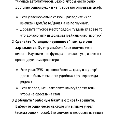
тянулась автоматически. Важно, чтобы место было
доступно одной рукой и не требовало открывать шкаф.
Если у вас несколько связок - разведите их по
крючкам (дом/авто/дача), а не по "кучкам".
Добавьте "пустое место" рядом: туда вы кладёте то,
что должно уйти из дома завтра (например, пропуск).
Сделайте "станцию наушников" там, где они
заряжаются
. Футляр и кабель/док должны жить
вместе. Наушники вне футляра - только в ухе, иначе вы
провоцируете микропотери.
Если у вас TWS - правило "снял → сразу в футляр"
должно быть физически удобным (футляр всегда
рядом).
Если проводные - закрепите клипсу/держатель,
чтобы не бросать на стол.
Добавьте "рабочую базу" в офисе/кабинете
.
Выберите одно место на столе или в ящике у края
(всегда одно и то же). Это снижает шанс оставить вещи в