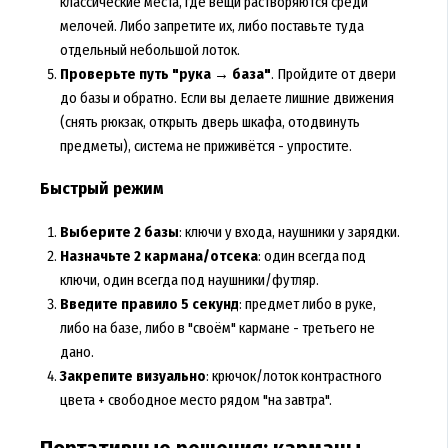
классические места, где вещи растворяются среди
мелочей. Либо запретите их, либо поставьте туда
отдельный небольшой лоток.
Проверьте путь "рука → база"
. Пройдите от двери
до базы и обратно. Если вы делаете лишние движения
(снять рюкзак, открыть дверь шкафа, отодвинуть
предметы), система не приживётся - упростите.
Быстрый режим
Выберите 2 базы
: ключи у входа, наушники у зарядки.
Назначьте 2 кармана/отсека
: один всегда под
ключи, один всегда под наушники/футляр.
Введите правило 5 секунд
: предмет либо в руке,
либо на базе, либо в "своём" кармане - третьего не
дано.
Закрепите визуально
: крючок/лоток контрастного
цвета + свободное место рядом "на завтра".