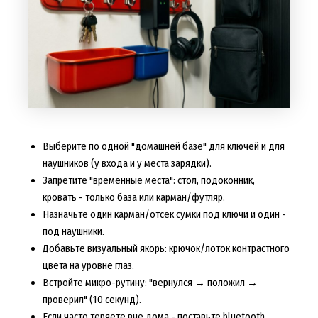
Выберите по одной "домашней базе" для ключей и для
наушников (у входа и у места зарядки).
Запретите "временные места": стол, подоконник,
кровать - только база или карман/футляр.
Назначьте один карман/отсек сумки под ключи и один -
под наушники.
Добавьте визуальный якорь: крючок/лоток контрастного
цвета на уровне глаз.
Встройте микро-рутину: "вернулся → положил →
проверил" (10 секунд).
Если часто теряете вне дома - поставьте bluetooth