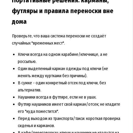
Портативные решения: карманы,
футляры и правила переноски вне
дома
Проверьте, что ваша система переноски не создаёт
случайных "временных мест".
Ключи всегда на одном карабине/ключнице, а не
россыпью.
Один выделенный карман одежды под ключи (не
менять между куртками без причины).
В сумке - один конкретный отсек под ключи, без
альтернатив.
Наушники всегда в футляре, если не в ушах.
Футляр наушников имеет свой карман/отсек; не кладите
его "куда поместится".
Перед выходом из транспорта/такси: короткая проверка
сиденья и карманов.
В кафе/переговорках: ключи и наушники не кладутся на