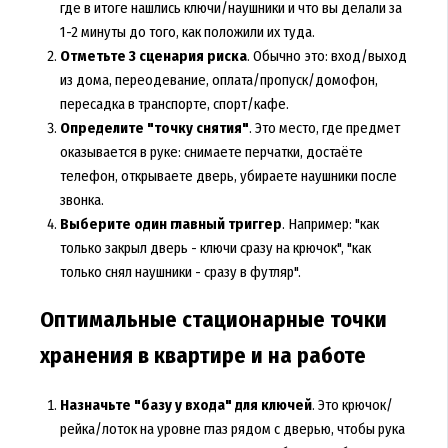
где в итоге нашлись ключи/наушники и что вы делали за
1-2 минуты до того, как положили их туда.
Отметьте 3 сценария риска
. Обычно это: вход/выход
из дома, переодевание, оплата/пропуск/домофон,
пересадка в транспорте, спорт/кафе.
Определите "точку снятия"
. Это место, где предмет
оказывается в руке: снимаете перчатки, достаёте
телефон, открываете дверь, убираете наушники после
звонка.
Выберите один главный триггер
. Например: "как
только закрыл дверь - ключи сразу на крючок", "как
только снял наушники - сразу в футляр".
Оптимальные стационарные точки
хранения в квартире и на работе
Назначьте "базу у входа" для ключей
. Это крючок/
рейка/лоток на уровне глаз рядом с дверью, чтобы рука