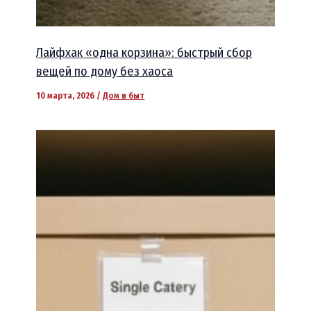
Лайфхак «одна корзина»: быстрый сбор
вещей по дому без хаоса
10 марта, 2026
/
Дом и быт