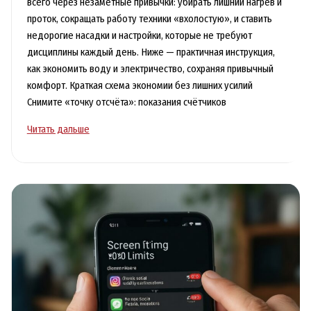
всего через незаметные привычки: убирать лишний нагрев и
проток, сокращать работу техники «вхолостую», и ставить
недорогие насадки и настройки, которые не требуют
дисциплины каждый день. Ниже — практичная инструкция,
как экономить воду и электричество, сохраняя привычный
комфорт. Краткая схема экономии без лишних усилий
Снимите «точку отсчёта»: показания счётчиков
Как
Читать дальше
экономить
воду
и
электричество
без
дискомфорта
с
помощью
бытовых
привычек