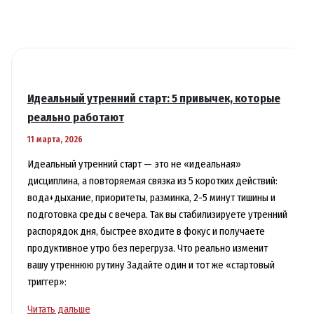
Идеальный утренний старт: 5 привычек, которые
реально работают
11 марта, 2026
Идеальный утренний старт — это не «идеальная»
дисциплина, а повторяемая связка из 5 коротких действий:
вода+дыхание, приоритеты, разминка, 2-5 минут тишины и
подготовка среды с вечера. Так вы стабилизируете утренний
распорядок дня, быстрее входите в фокус и получаете
продуктивное утро без перегруза. Что реально изменит
вашу утреннюю рутину Задайте один и тот же «стартовый
триггер»:
Идеальный
Читать дальше