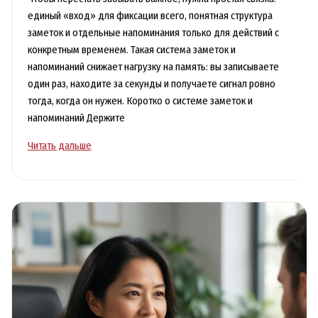
единый «вход» для фиксации всего, понятная структура
заметок и отдельные напоминания только для действий с
конкретным временем. Такая система заметок и
напоминаний снижает нагрузку на память: вы записываете
один раз, находите за секунды и получаете сигнал ровно
тогда, когда он нужен. Коротко о системе заметок и
напоминаний Держите
Как
Читать дальше
перестать
забывать
важное:
простая
система
заметок
и
напоминаний
для
жизни