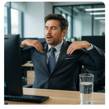
деньги:
правила,
чтобы
не
брать
лишнего