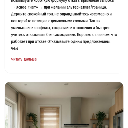
используйте короткую формулу отказа: признание запроса
→ ясное «нет» → при желании альтернатива/граница.
Держите спокойный тон, не оправдывайтесь чрезмерно и
повторяйте позицию одинаковыми словами. Так вы
уменьшаете конфликт, сохраняете отношения и быстрее
учитесь отказывать без самокритики. Коротко о главном: что
работает при отказе Отказывайте одним предложением:
чем
Лайфхаки
Читать дальше
для
общения:
как
вежливо
говорить
«нет»
и
не
чувствовать
вину