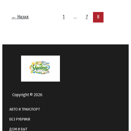
силы
с
помощью
←
Назад
1
…
7
8
микроперерывов,
которые
дают
максимум
эффекта
Copyright © 2026
АВТО И ТРАНСПОРТ
БЕЗ РУБРИКИ
ДОМ И БЫТ