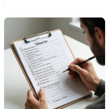
утренний
старт:
5
привычек,
которые
реально
работают