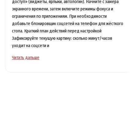
доступ» (виджеты, ярлыки, автологин). Начните с замера
экранного времени, затем включите режимы фокуса и
ограничения по приложениям. При необходимости
добавьте блокировщик соцсетей на телефон для жёсткого
стопа. Краткий план действий перед настройкой
Зафиксируйте текущую картину: сколько минут/часов
уходит на соцсети и
Как
Читать дальше
не
залипать
в
соцсетях:
настройки
телефона
и
простые
ограничения