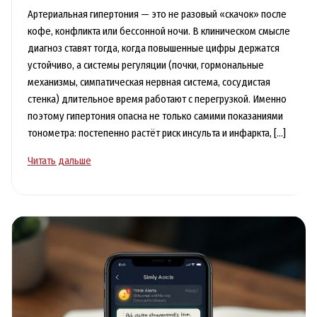
Артериальная гипертония — это не разовый «скачок» после
кофе, конфликта или бессонной ночи. В клиническом смысле
диагноз ставят тогда, когда повышенные цифры держатся
устойчиво, а системы регуляции (почки, гормональные
механизмы, симпатическая нервная система, сосудистая
стенка) длительное время работают с перегрузкой. Именно
поэтому гипертония опасна не только самими показаниями
тонометра: постепенно растёт риск инсульта и инфаркта, […]
Артериальная
Читать дальше
гипертония:
что
действительно
повышает
давление
и
как
снизить
риск