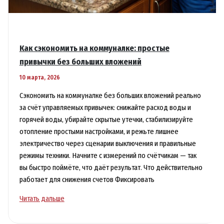
Как сэкономить на коммуналке: простые
привычки без больших вложений
10 марта, 2026
Сэкономить на коммуналке без больших вложений реально
за счёт управляемых привычек: снижайте расход воды и
горячей воды, убирайте скрытые утечки, стабилизируйте
отопление простыми настройками, и режьте лишнее
электричество через сценарии выключения и правильные
режимы техники. Начните с измерений по счётчикам — так
вы быстро поймёте, что даёт результат. Что действительно
работает для снижения счетов Фиксировать
Как
Читать дальше
сэкономить
на