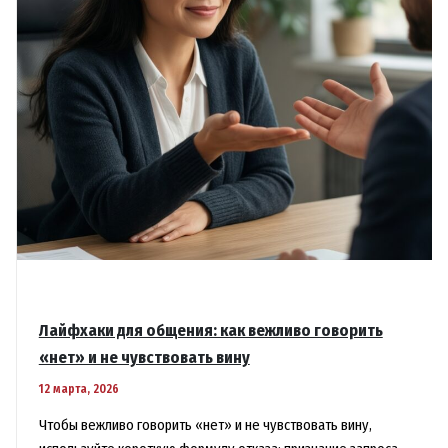
и
работы
Лайфхаки для общения: как вежливо говорить
«нет» и не чувствовать вину
12 марта, 2026
Чтобы вежливо говорить «нет» и не чувствовать вину,